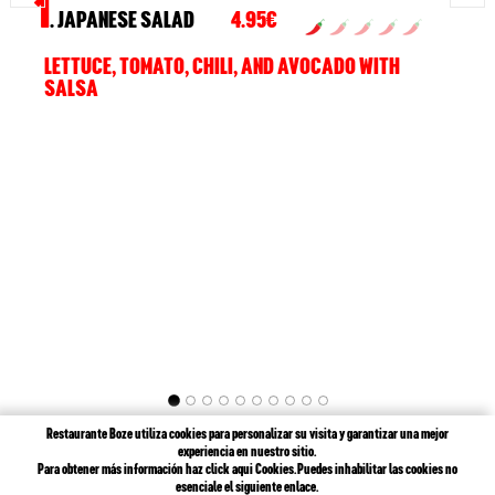
1
. JAPANESE SALAD
4.95€
LETTUCE, TOMATO, CHILI, AND AVOCADO WITH
SALSA
Restaurante Boze utiliza cookies para personalizar su visita y garantizar una mejor
experiencia en nuestro sitio.
Para obtener más información haz click aqui
Cookies
.Puedes inhabilitar las cookies no
Copyright © Restaurante Boze Todos los derechos reservados
Powered by To
esenciale el siguiente enlace.